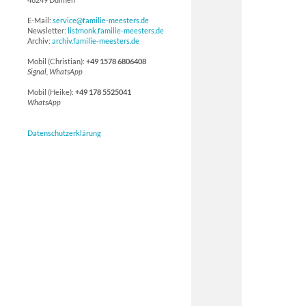
E-Mail:
service@familie-meesters.de
Newsletter:
listmonk.familie-meesters.de
Archiv:
archiv.familie-meesters.de
Mobil (Christian):
+49 1578 6806408
Signal, WhatsApp
Mobil (Heike):
+49 178 5525041
WhatsApp
Datenschutzerklärung