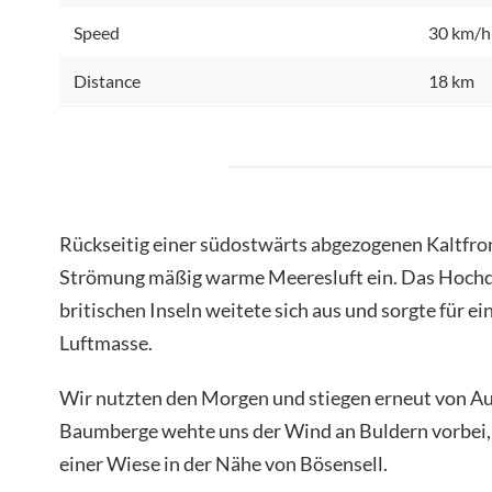
Speed
30 km/h
Distance
18 km
Rückseitig einer südostwärts abgezogenen Kaltfron
Strömung mäßig warme Meeresluft ein. Das Hochd
britischen Inseln weitete sich aus und sorgte für ei
Luftmasse.
Wir nutzten den Morgen und stiegen erneut von Aul
Baumberge wehte uns der Wind an Buldern vorbei, 
einer Wiese in der Nähe von Bösensell.